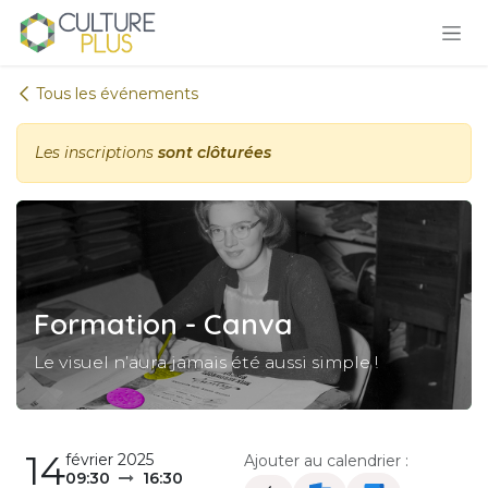
Se rendre au contenu
Tous les événements
Les inscriptions
sont clôturées
Formation - Canva
Le visuel n’aura jamais été aussi simple !
14
février 2025
Ajouter au calendrier :
09:30
16:30