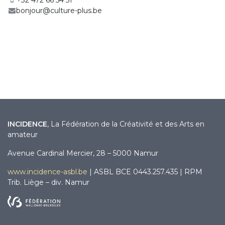
+32 472 66 54 51
bonjour@culture-plus.be
INCIDENCE
, La Fédération de la Créativité et des Arts en
amateur
Avenue Cardinal Mercier, 28 – 5000 Namur
www.incidence-asbl.be
| ASBL BCE 0443.257.435 | RPM
Trib. Liège – div. Namur