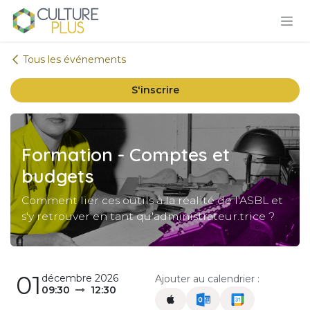
Se rendre au contenu
Tous les événements
S'inscrire
Formation - Comptes et
budgets
Comment lier ces outils à la réalité de l'ASBL et
s'y retrouver en tant qu'administrateur.trice ?
01
décembre 2026
Ajouter au calendrier :
09:30
12:30