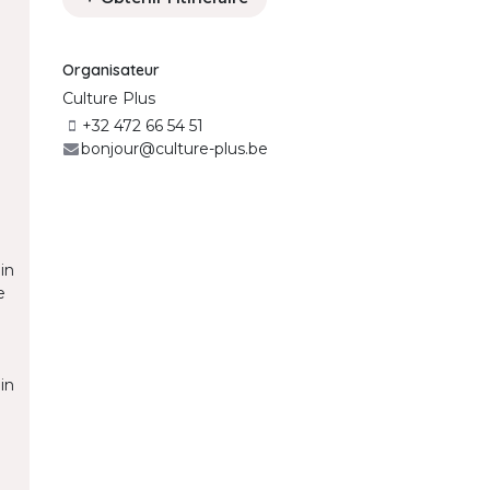
Organisateur
Culture Plus
+32 472 66 54 51
bonjour@culture-plus.be
in
e
in