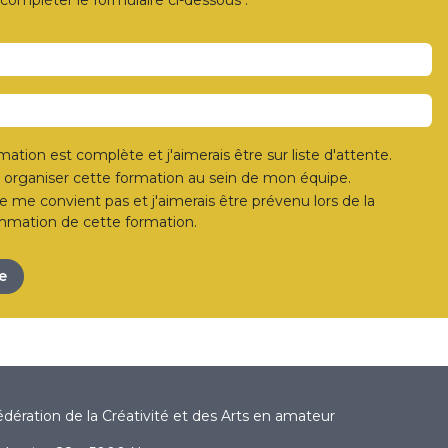
 compléter le formulaire ci-dessous :
mation est complète et j'aimerais être sur liste d'attente.
s organiser cette formation au sein de mon équipe.
e me convient pas et j'aimerais être prévenu lors de la
mmation de cette formation.
e
édération de la Créativité et des Arts en amateur