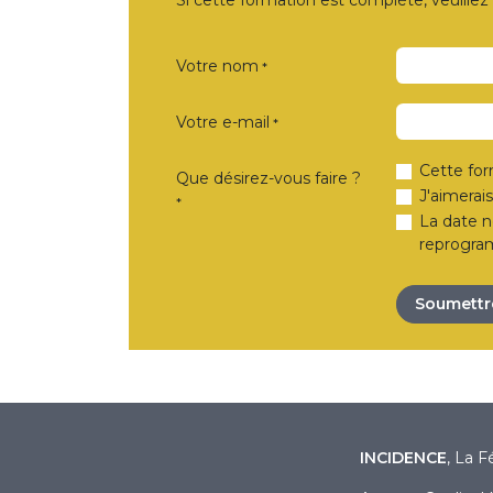
Si cette formation est complète, veuillez
Votre nom
*
Votre e-mail
*
Cette for
Que désirez-vous faire ?
J'aimerai
*
La date n
reprogra
Soumettr
INCIDENCE
, La F