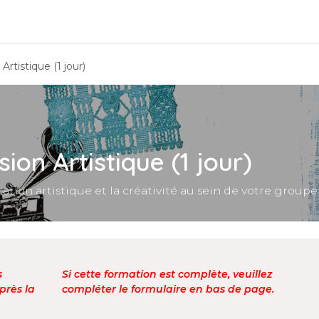
est quoi ?
Formations
Infos pratiques
Contact
rtistique (1 jour)
ion Artistique (1 jour)
tion artistique et la créativité au sein de votre groupe
s
Si cette formation est complète, veuillez
près la
compléter le formulaire en bas de page.