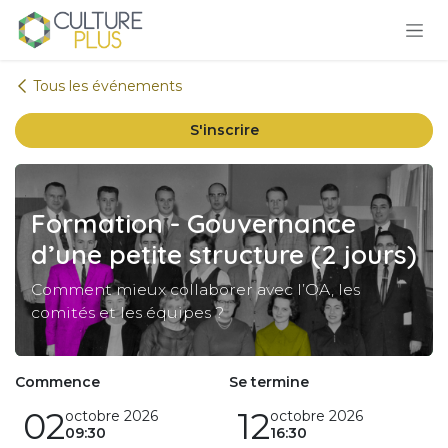
Se rendre au contenu
Tous les événements
S'inscrire
Formation - Gouvernance
d’une petite structure (2 jours)
Comment mieux collaborer avec l’OA, les
comités et les équipes ?
Commence
Se termine
02
12
octobre 2026
octobre 2026
09:30
16:30