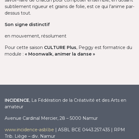
savoir-faire de chacun pour composer ensemble, en dosant
subtilement rigueur et grains de folie, est ce qui l’anime par-
dessus tout.
Son signe distinctif
en mouvement, résolument
Pour cette saison
CULTURE Plus
, Peggy est formatrice du
module :
« Moonwalk, animer la danse
»
INCIDENCE
, La Fédération de la Créativité et des Arts en
amateur
Avenue Cardinal Mercier, 28 – 5000 Namur
www.incidence-asbl.be
| ASBL BCE 0443.257.435 | RPM
Trib. Liège – div. Namur