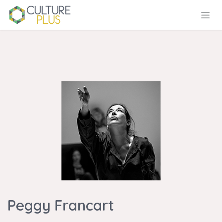
Se rendre au contenu
Peggy Francart