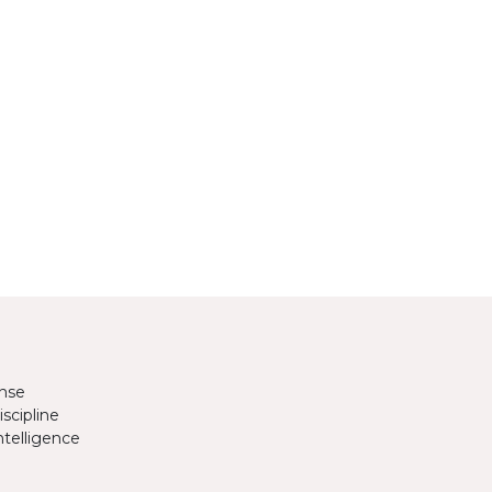
anse
scipline
ntelligence