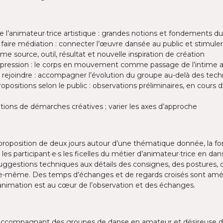
e l’animateur·trice artistique : grandes notions et fondements d
aire médiation : connecter l’œuvre dansée au public et stimuler l
e source, outil, résultat et nouvelle inspiration de création
expression : le corps en mouvement comme passage de l’intime a
 rejoindre : accompagner l’évolution du groupe au-delà des tec
ropositions selon le public : observations préliminaires, en cours 
ions de démarches créatives ; varier les axes d’approche
proposition de deux jours autour d’une thématique donnée, la fo
les participant·e·s les ficelles du métier d’animateur·trice en dan
uggestions techniques aux détails des consignes, des postures, 
lle-même. Des temps d’échanges et de regards croisés sont am
nimation est au cœur de l’observation et des échanges.
accompagnant des groupes de danse en amateur et désireuse 