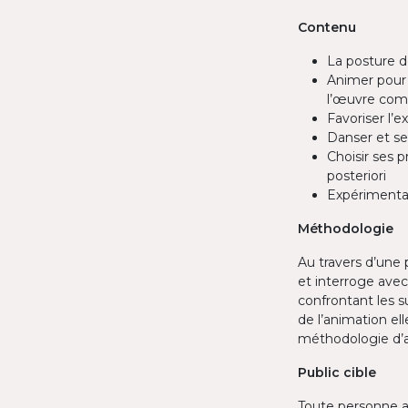
Contenu
La posture d
Animer pour f
l’œuvre comm
Favoriser l’
Danser et se
Choisir ses p
posteriori
Expérimentat
Méthodologie
Au travers d’une 
et interroge avec 
confrontant les s
de l’animation e
méthodologie d’a
Public cible
Toute personne 