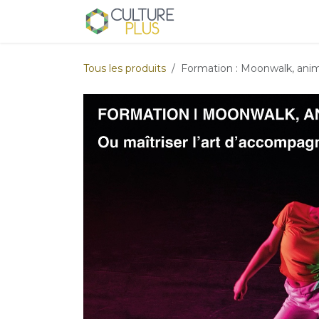
Se rendre au contenu
Home
Culture Plus, c'
Tous les produits
Formation : Moonwalk, anim