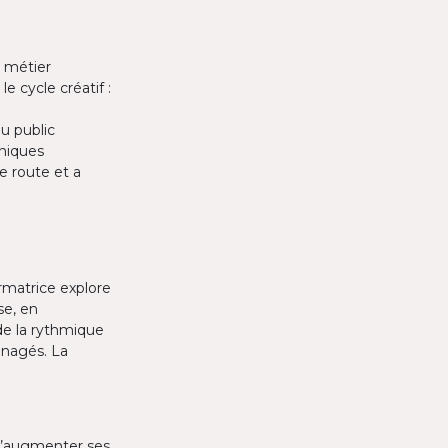
u métier
e cycle créatif :
u public
hniques
de route et a
rmatrice explore
se, en
de la rythmique
énagés. La
d’augmenter ses